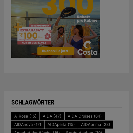
SCHLAGWÖRTER
A-Rosa
(15)
AIDA
(47)
AIDA Cruises
(64)
AIDAnova
(17)
AIDAperla
(15)
AIDAprima
(23)
Angebot der Woche
(15)
Bordguthaben
(30)