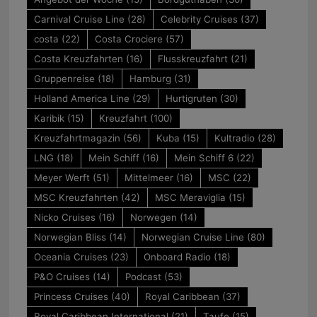
Carnival Cruise Line
(28)
Celebrity Cruises
(37)
costa
(22)
Costa Crociere
(57)
Costa Kreuzfahrten
(16)
Flusskreuzfahrt
(21)
Gruppenreise
(18)
Hamburg
(31)
Holland America Line
(29)
Hurtigruten
(30)
Karibik
(15)
Kreuzfahrt
(100)
Kreuzfahrtmagazin
(56)
Kuba
(15)
Kultradio
(28)
LNG
(18)
Mein Schiff
(16)
Mein Schiff 6
(22)
Meyer Werft
(51)
Mittelmeer
(16)
MSC
(22)
MSC Kreuzfahrten
(42)
MSC Meraviglia
(15)
Nicko Cruises
(16)
Norwegen
(14)
Norwegian Bliss
(14)
Norwegian Cruise Line
(80)
Oceania Cruises
(23)
Onboard Radio
(18)
P&O Cruises
(14)
Podcast
(53)
Princess Cruises
(40)
Royal Caribbean
(37)
Royal Caribbean International
(21)
Taufe
(15)