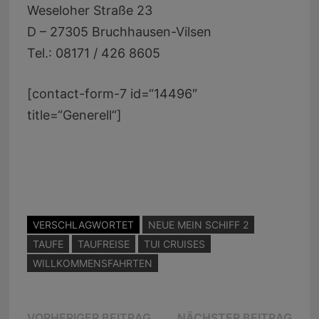
Weseloher Straße 23
D – 27305 Bruchhausen-Vilsen
Tel.: 08171 / 426 8605
[contact-form-7 id=“14496″
title=“Generell“]
VERSCHLAGWORTET
NEUE MEIN SCHIFF 2
TAUFE
TAUFREISE
TUI CRUISES
WILLKOMMENSFAHRTEN
Vorheriger
Näc
VORHERIGER BEITRAG
NÄCHSTER BEITRAG