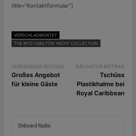
title=“Kontaktformular“]
VERSCHLAGWORTET
THE RITZ-CARLTON YACHT COLLECTION
Beitragsnavigation
Vorheriger
Näc
VORHERIGER BEITRAG
NÄCHSTER BEITRAG
Beitrag:
Beit
Großes Angebot
Tschüss
für kleine Gäste
Plastikhalme bei
Royal Caribbean
Onboard Radio