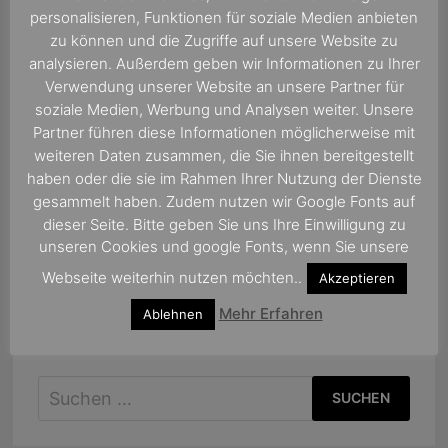
personalisieren, Funktionen für soziale Medien anbieten
zu können und die Zugriffe auf unsere Website zu
analysieren. Außerdem geben wir Informationen zu Ihrer
Verwendung unserer Website an unsere Partner für
soziale Medien, Werbung und Analysen weiter. Unsere
Partner führen diese Informationen möglicherweise mit
weiteren Daten zusammen, die Sie ihnen bereitgestellt
haben oder die sie im Rahmen Ihrer Nutzung der Dienste
gesammelt haben. Zudem nutzen wir Google Fonts auf
dieser Seite. Bitte geben Sie uns Ihre Einwilligung zu
unseren Cookies und google Fonts, wenn Sie unsere
Webseite weiterhin nutzen möchten..
Akzeptieren
Mehr Erfahren
Ablehnen
Suchen
nach: