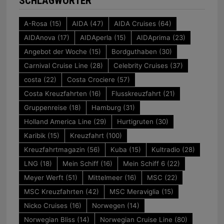
SCHLAGWÖRTER
A-Rosa
(15)
AIDA
(47)
AIDA Cruises
(64)
AIDAnova
(17)
AIDAperla
(15)
AIDAprima
(23)
Angebot der Woche
(15)
Bordguthaben
(30)
Carnival Cruise Line
(28)
Celebrity Cruises
(37)
costa
(22)
Costa Crociere
(57)
Costa Kreuzfahrten
(16)
Flusskreuzfahrt
(21)
Gruppenreise
(18)
Hamburg
(31)
Holland America Line
(29)
Hurtigruten
(30)
Karibik
(15)
Kreuzfahrt
(100)
Kreuzfahrtmagazin
(56)
Kuba
(15)
Kultradio
(28)
LNG
(18)
Mein Schiff
(16)
Mein Schiff 6
(22)
Meyer Werft
(51)
Mittelmeer
(16)
MSC
(22)
MSC Kreuzfahrten
(42)
MSC Meraviglia
(15)
Nicko Cruises
(16)
Norwegen
(14)
Norwegian Bliss
(14)
Norwegian Cruise Line
(80)