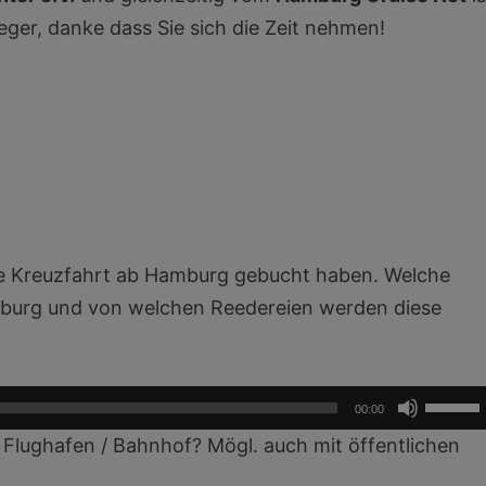
ieger, danke dass Sie sich die Zeit nehmen!
eine Kreuzfahrt ab Hamburg gebucht haben. Welche
amburg und von welchen Reedereien werden diese
Pfeilta
00:00
Hoch/R
 Flughafen / Bahnhof? Mögl. auch mit öffentlichen
benutz