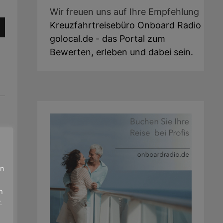
Wir freuen uns auf Ihre Empfehlung
sten
Kreuzfahrtreisebüro Onboard Radio
ärke
golocal.de - das Portal zum
unter
Bewerten, erleben und dabei sein.
en,
ärke
en
n
.