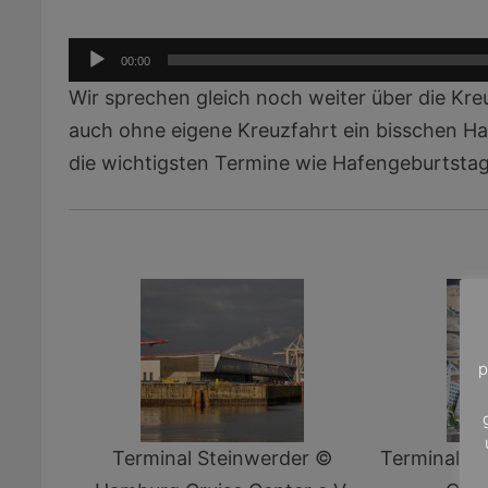
Audio-
00:00
Player
Wir sprechen gleich noch weiter über die Kre
auch ohne eigene Kreuzfahrt ein bisschen H
die wichtigsten Termine wie Hafengeburtsta
p
Terminal Steinwerder ©
Terminal H