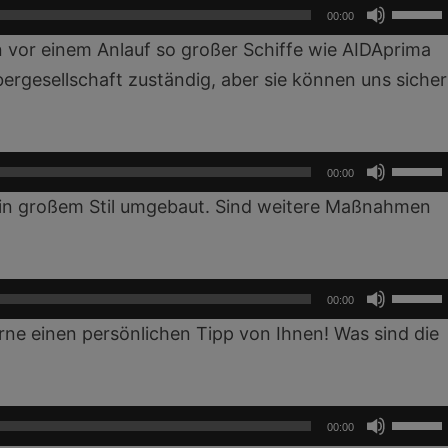
um
Pfeilta
00:00
die
Hoch/R
n vor einem Anlauf so großer Schiffe wie AIDAprima
Lautst
benutz
ibergesellschaft zuständig, aber sie können uns sicher
zu
um
regeln.
die
Lautst
Pfeilta
00:00
zu
Hoch/R
t in großem Stil umgebaut. Sind weitere Maßnahmen
regeln.
benutz
um
die
Pfeilta
00:00
Lautst
Hoch/R
rne einen persönlichen Tipp von Ihnen! Was sind die
zu
benutz
regeln.
um
die
Pfeilta
00:00
Lautst