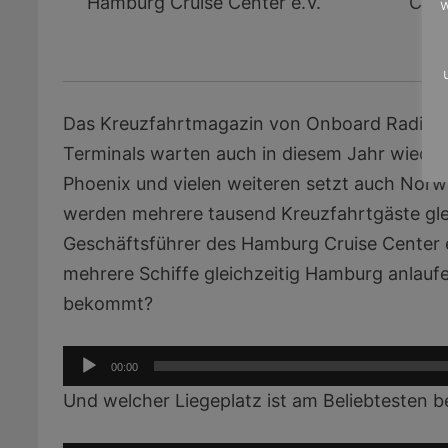
Hamburg Cruise Center e.V.
Crui
w
Das Kreuzfahrtmagazin von Onboard Radio sc
Terminals warten auch in diesem Jahr wieder
Phoenix und vielen weiteren setzt auch Norw
werden mehrere tausend Kreuzfahrtgäste gleic
Geschäftsführer des Hamburg Cruise Center 
mehrere Schiffe gleichzeitig Hamburg anlauf
bekommt?
Audio-
00:00
Player
Und welcher Liegeplatz ist am Beliebtesten b