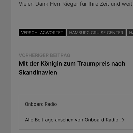
Player
Vielen Dank Herr Rieger für Ihre Zeit und weite
VERSCHLAGWORTET
HAMBURG CRUISE CENTER
H
Beitragsnavigation
Vorheriger
VORHERIGER BEITRAG
Beitrag:
Mit der Königin zum Traumpreis nach
Skandinavien
Onboard Radio
Alle Beiträge ansehen von Onboard Radio →