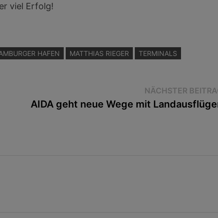
Hoch/R
r viel Erfolg!
zu
benutz
regeln.
um
die
AMBURGER HAFEN
MATTHIAS RIEGER
TERMINALS
Lautst
zu
regeln.
NÄCHSTER BEITRA
AIDA geht neue Wege mit Landausflüge