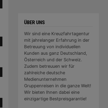
sten
unter
ärke
en,
ÜBER UNS
Wir sind eine Kreuzfahrtagentur
ärke
sten
mit jahrelanger Erfahrung in der
Betreuung von individuellen
unter
Kunden aus ganz Deutschland,
en,
Österreich und der Schweiz.
Zudem betreuuen wir für
sten
zahlreiche deutsche
ärke
unter
Medienunternehmen
en,
Gruppenreisen in die ganze Welt!
Wir bieten Ihnen dabei eine
einzigartige Bestpreisgarantie!
sten
ärke