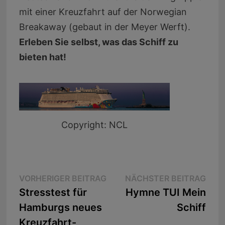
mit einer Kreuzfahrt auf der Norwegian
Breakaway (gebaut in der Meyer Werft).
Erleben Sie selbst, was das Schiff zu
bieten hat!
Copyright: NCL
Beitragsnavigation
Vorheriger
Näc
VORHERIGER BEITRAG
NÄCHSTER BEITRAG
Beitrag:
Beit
Stresstest für
Hymne TUI Mein
Hamburgs neues
Schiff
Kreuzfahrt-