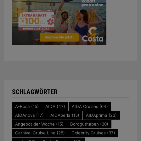
SCHLAGWÖRTER
A-Rosa
(15)
AIDA
(47)
AIDA Cruises
(64)
AIDAnova
(17)
AIDAperla
(15)
AIDAprima
(23)
Angebot der Woche
(15)
Bordguthaben
(30)
Carnival Cruise Line
(28)
Celebrity Cruises
(37)