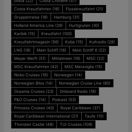
costa
(22)
Costa Crociere
(57)
Costa Kreuzfahrten
(16)
Flusskreuzfahrt
(21)
Gruppenreise
(18)
Hamburg
(31)
Holland America Line
(29)
Hurtigruten
(30)
Karibik
(15)
Kreuzfahrt
(100)
Kreuzfahrtmagazin
(56)
Kuba
(15)
Kultradio
(28)
LNG
(18)
Mein Schiff
(16)
Mein Schiff 6
(22)
Meyer Werft
(51)
Mittelmeer
(16)
MSC
(22)
MSC Kreuzfahrten
(42)
MSC Meraviglia
(15)
Nicko Cruises
(16)
Norwegen
(14)
Norwegian Bliss
(14)
Norwegian Cruise Line
(80)
Oceania Cruises
(23)
Onboard Radio
(18)
P&O Cruises
(14)
Podcast
(53)
Princess Cruises
(40)
Royal Caribbean
(37)
Royal Caribbean International
(21)
Taufe
(15)
Thorsten Castle
(48)
TUI Cruises
(109)