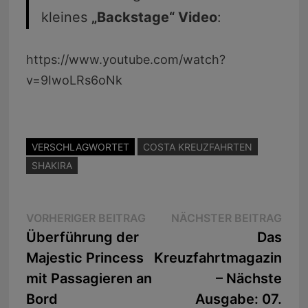
kleines
„Backstage“ Video
:
https://www.youtube.com/watch?
v=9IwoLRs6oNk
VERSCHLAGWORTET
COSTA KREUZFAHRTEN
SHAKIRA
Beitragsnavigation
Vorheriger
Näc
VORHERIGER BEITRAG
NÄCHSTER BEITRAG
Beitrag:
Beit
Überführung der
Das
Majestic Princess
Kreuzfahrtmagazin
mit Passagieren an
– Nächste
Bord
Ausgabe: 07.