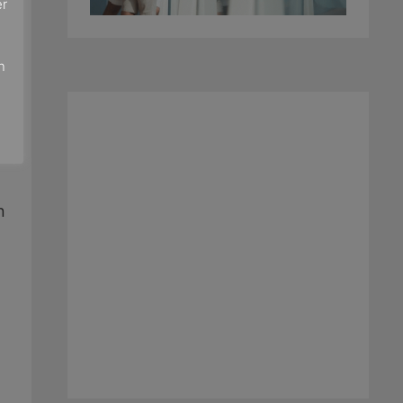
er
e
n
n