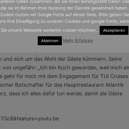
eiteren Daten zusammen, die Sie ihnen bereitgestellt haben od
Moderator Thorsten Castle
die sie im Rahmen Ihrer Nutzung der Dienste gesammelt haben.
Zudem nutzen wir Google Fonts auf dieser Seite. Bitte geben Si
n Schiff Herz
uns Ihre Einwilligung zu unseren Cookies und google Fonts, wen
Sie unsere Webseite weiterhin nutzen möchten..
Akzeptieren
Premium Alles Inklusive Bedienrestaurant Atlantik an
Mehr Erfahren
Ablehnen
 ergänzt. Exklusiv für TUI Cruises wird er ein 3-
menü im Hauptrestaurant kreieren. Zudem wird er
in und sich um das Wohl der Gäste kümmern. Seine
von ungefähr: „Ich bin Koch geworden, weil mich ei
ie geht für mich mit dem Engagement für TUI Cruises
rischer Botschafter für das Hauptrestaurant Atlantik
z, dass ich alles dafür tun werde, damit die Gäste
TGc8&feature=youtu.be