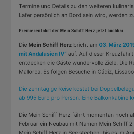
Termine und Details zu den weiteren kulinar
Lafer persönlich an Bord sein wird, werden 
Premierenfahrt der Mein Schiff Herz jetzt buchbar
Die
Mein Schiff Herz
bricht am
03. März 201
mit Andalusien IV“
auf. Auf dieser Kreuzfahr
entdecken die Gäste wundervolle Ziele. Die 
Mallorca. Es folgen Besuche in Cádiz, Lissab
Die zehntägige Reise kostet bei Doppelbelegu
ab 995 Euro pro Person. Eine Balkonkabine k
Die Mein Schiff Herz fährt momentan noch als
Februar ein Neubau mit Namen Mein Schiff 2 in
Mein Schiff Herz in See stechen, bis es im Ap