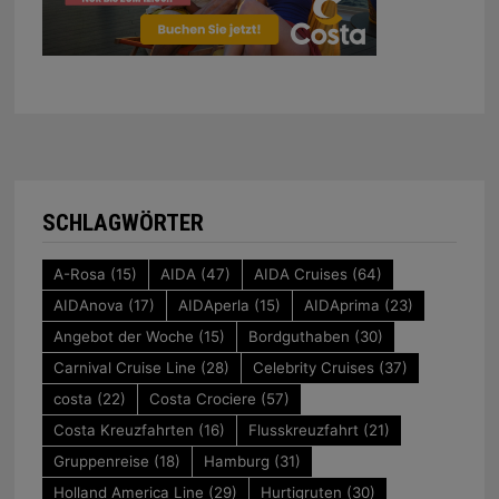
SCHLAGWÖRTER
A-Rosa
(15)
AIDA
(47)
AIDA Cruises
(64)
AIDAnova
(17)
AIDAperla
(15)
AIDAprima
(23)
Angebot der Woche
(15)
Bordguthaben
(30)
Carnival Cruise Line
(28)
Celebrity Cruises
(37)
costa
(22)
Costa Crociere
(57)
Costa Kreuzfahrten
(16)
Flusskreuzfahrt
(21)
Gruppenreise
(18)
Hamburg
(31)
Holland America Line
(29)
Hurtigruten
(30)