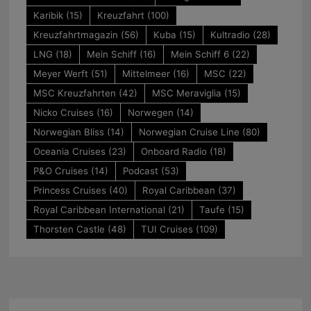
Karibik
(15)
Kreuzfahrt
(100)
Kreuzfahrtmagazin
(56)
Kuba
(15)
Kultradio
(28)
LNG
(18)
Mein Schiff
(16)
Mein Schiff 6
(22)
Meyer Werft
(51)
Mittelmeer
(16)
MSC
(22)
MSC Kreuzfahrten
(42)
MSC Meraviglia
(15)
Nicko Cruises
(16)
Norwegen
(14)
Norwegian Bliss
(14)
Norwegian Cruise Line
(80)
Oceania Cruises
(23)
Onboard Radio
(18)
P&O Cruises
(14)
Podcast
(53)
Princess Cruises
(40)
Royal Caribbean
(37)
Royal Caribbean International
(21)
Taufe
(15)
Thorsten Castle
(48)
TUI Cruises
(109)