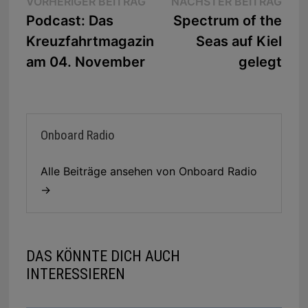
Beitragsnavigation
Vorheriger
Näc
VORHERIGER BEITRAG
NÄCHSTER BEITRAG
Beitrag:
Beit
Podcast: Das
Spectrum of the
Kreuzfahrtmagazin
Seas auf Kiel
am 04. November
gelegt
Onboard Radio
Alle Beiträge ansehen von Onboard Radio
→
DAS KÖNNTE DICH AUCH
INTERESSIEREN