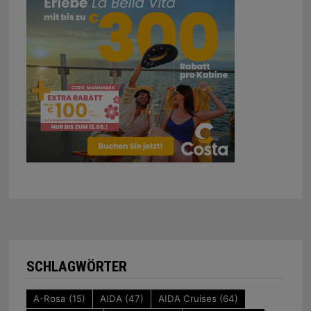
SCHLAGWÖRTER
A-Rosa
(15)
AIDA
(47)
AIDA Cruises
(64)