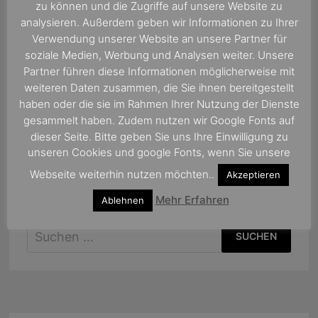
zu können und die Zugriffe auf unsere Website zu
analysieren. Außerdem geben wir Informationen zu Ihrer
Verwendung unserer Website an unsere Partner für
soziale Medien, Werbung und Analysen weiter. Unsere
Partner führen diese Informationen möglicherweise mit
weiteren Daten zusammen, die Sie ihnen bereitgestellt
haben oder die sie im Rahmen Ihrer Nutzung der Dienste
gesammelt haben. Zudem nutzen wir Google Fonts auf
dieser Seite. Bitte geben Sie uns Ihre Einwilligung zu
unseren Cookies und google Fonts, wenn Sie unsere
Webseite weiterhin nutzen möchten..
Akzeptieren
Mehr Erfahren
Ablehnen
Suchen
nach: