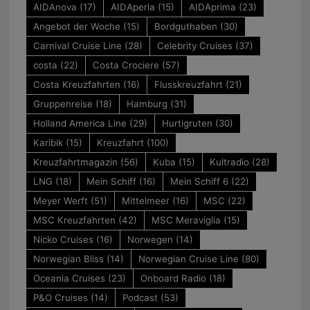
AIDAnova
(17)
AIDAperla
(15)
AIDAprima
(23)
Angebot der Woche
(15)
Bordguthaben
(30)
Carnival Cruise Line
(28)
Celebrity Cruises
(37)
costa
(22)
Costa Crociere
(57)
Costa Kreuzfahrten
(16)
Flusskreuzfahrt
(21)
Gruppenreise
(18)
Hamburg
(31)
Holland America Line
(29)
Hurtigruten
(30)
Karibik
(15)
Kreuzfahrt
(100)
Kreuzfahrtmagazin
(56)
Kuba
(15)
Kultradio
(28)
LNG
(18)
Mein Schiff
(16)
Mein Schiff 6
(22)
Meyer Werft
(51)
Mittelmeer
(16)
MSC
(22)
MSC Kreuzfahrten
(42)
MSC Meraviglia
(15)
Nicko Cruises
(16)
Norwegen
(14)
Norwegian Bliss
(14)
Norwegian Cruise Line
(80)
Oceania Cruises
(23)
Onboard Radio
(18)
P&O Cruises
(14)
Podcast
(53)