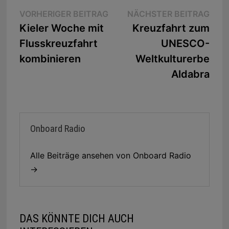
Beitragsnavigation
Vorheriger
Näc
VORHERIGER BEITRAG
NÄCHSTER BEITRAG
Beitrag:
Beit
Kieler Woche mit
Kreuzfahrt zum
Flusskreuzfahrt
UNESCO-
kombinieren
Weltkulturerbe
Aldabra
Onboard Radio
Alle Beiträge ansehen von Onboard Radio
→
DAS KÖNNTE DICH AUCH