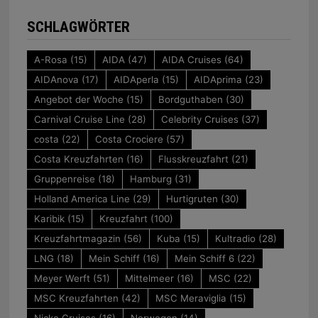
SCHLAGWÖRTER
A-Rosa
(15)
AIDA
(47)
AIDA Cruises
(64)
AIDAnova
(17)
AIDAperla
(15)
AIDAprima
(23)
Angebot der Woche
(15)
Bordguthaben
(30)
Carnival Cruise Line
(28)
Celebrity Cruises
(37)
costa
(22)
Costa Crociere
(57)
Costa Kreuzfahrten
(16)
Flusskreuzfahrt
(21)
Gruppenreise
(18)
Hamburg
(31)
Holland America Line
(29)
Hurtigruten
(30)
Karibik
(15)
Kreuzfahrt
(100)
Kreuzfahrtmagazin
(56)
Kuba
(15)
Kultradio
(28)
LNG
(18)
Mein Schiff
(16)
Mein Schiff 6
(22)
Meyer Werft
(51)
Mittelmeer
(16)
MSC
(22)
MSC Kreuzfahrten
(42)
MSC Meraviglia
(15)
Nicko Cruises
(16)
Norwegen
(14)