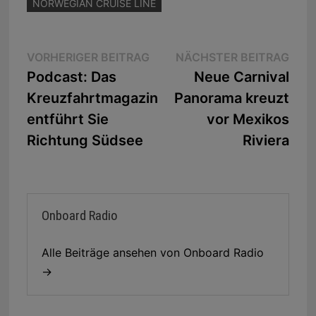
NORWEGIAN CRUISE LINE
Beitragsnavigation
Vorheriger
Näc
VORHERIGER BEITRAG
NÄCHSTER BEITRAG
Beitrag:
Beit
Podcast: Das
Neue Carnival
Kreuzfahrtmagazin
Panorama kreuzt
entführt Sie
vor Mexikos
Richtung Südsee
Riviera
Onboard Radio
Alle Beiträge ansehen von Onboard Radio
→