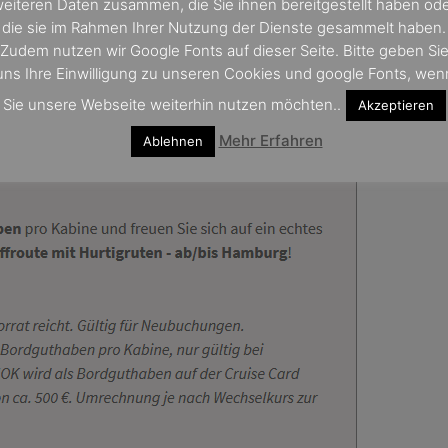
eiteren Daten zusammen, die Sie ihnen bereitgestellt haben od
e sich an der Küste auskennen
die sie im Rahmen Ihrer Nutzung der Dienste gesammelt haben.
 hochmodernen Expeditionsschiffs
Zudem nutzen wir Google Fonts auf dieser Seite. Bitte geben Si
uns Ihre Einwilligung zu unseren Cookies und google Fonts, wen
Sie unsere Webseite weiterhin nutzen möchten..
Akzeptieren
Mehr Erfahren
Ablehnen