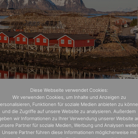
Diese Webseite verwendet Cookies:
Wir verwenden Cookies, um Inhalte und Anzeigen zu
onrud / Hurtigruten
ersonalisieren, Funktionen für soziale Medien anbieten zu könn
und die Zugriffe auf unsere Website zu analysieren. Außerdem
geben wir Informationen zu Ihrer Verwendung unserer Website a
gerfjord und den Trollstigen
unsere Partner für soziale Medien, Werbung und Analysen weiter
ter der Mitternachtssonne
Unsere Partner führen diese Informationen möglicherweise mit