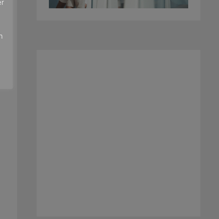
er
e
n