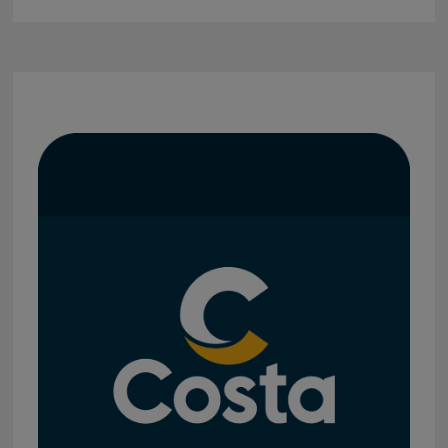
AN
BORD
BEI
OCEANIA
CRUISES