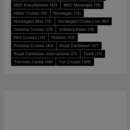
MSC Kreuzfahrten
(42)
MSC Meraviglia
(15)
Nicko Cruises
(16)
Norwegen
(14)
Norwegian Bliss
(14)
Norwegian Cruise Line
(80)
Oceania Cruises
(23)
Onboard Radio
(18)
P&O Cruises
(14)
Podcast
(53)
Princess Cruises
(40)
Royal Caribbean
(37)
Royal Caribbean International
(21)
Taufe
(15)
Thorsten Castle
(48)
TUI Cruises
(109)