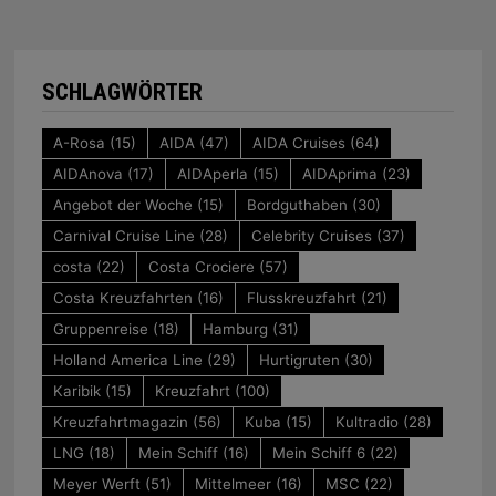
SCHLAGWÖRTER
A-Rosa
(15)
AIDA
(47)
AIDA Cruises
(64)
AIDAnova
(17)
AIDAperla
(15)
AIDAprima
(23)
Angebot der Woche
(15)
Bordguthaben
(30)
Carnival Cruise Line
(28)
Celebrity Cruises
(37)
costa
(22)
Costa Crociere
(57)
Costa Kreuzfahrten
(16)
Flusskreuzfahrt
(21)
Gruppenreise
(18)
Hamburg
(31)
Holland America Line
(29)
Hurtigruten
(30)
Karibik
(15)
Kreuzfahrt
(100)
Kreuzfahrtmagazin
(56)
Kuba
(15)
Kultradio
(28)
LNG
(18)
Mein Schiff
(16)
Mein Schiff 6
(22)
Meyer Werft
(51)
Mittelmeer
(16)
MSC
(22)