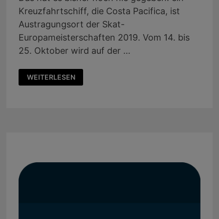
Kreuzfahrtschiff, die Costa Pacifica, ist
Austragungsort der Skat-
Europameisterschaften 2019. Vom 14. bis
25. Oktober wird auf der …
AUF
WEITERLESEN
DER
COSTA
PACIFICA
WIRD
UM
DIE
MEISTERSCHAFT
GEZOCKT