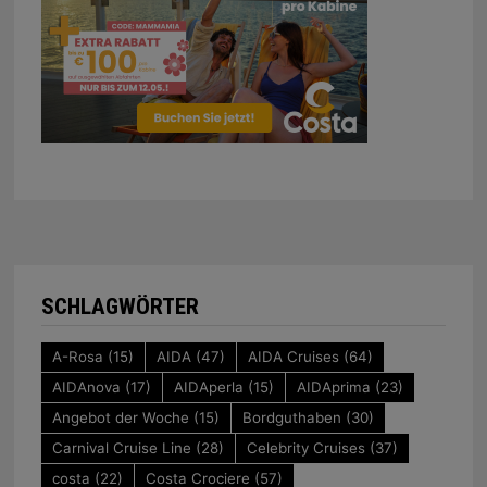
SCHLAGWÖRTER
A-Rosa
(15)
AIDA
(47)
AIDA Cruises
(64)
AIDAnova
(17)
AIDAperla
(15)
AIDAprima
(23)
Angebot der Woche
(15)
Bordguthaben
(30)
Carnival Cruise Line
(28)
Celebrity Cruises
(37)
costa
(22)
Costa Crociere
(57)