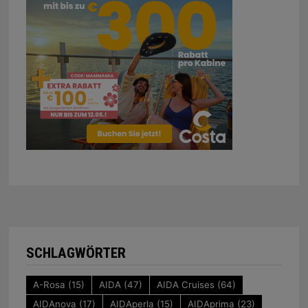
SCHLAGWÖRTER
A-Rosa
(15)
AIDA
(47)
AIDA Cruises
(64)
AIDAnova
(17)
AIDAperla
(15)
AIDAprima
(23)