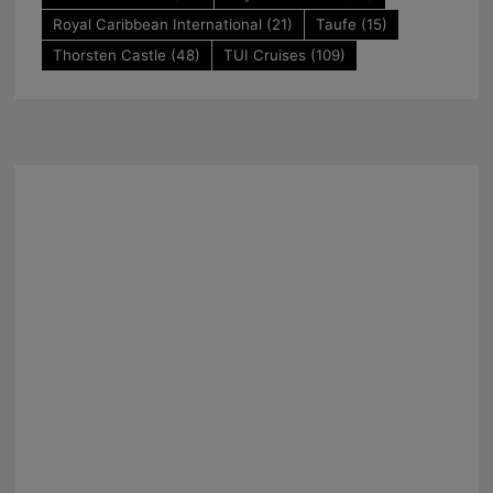
Royal Caribbean International
(21)
Taufe
(15)
Thorsten Castle
(48)
TUI Cruises
(109)