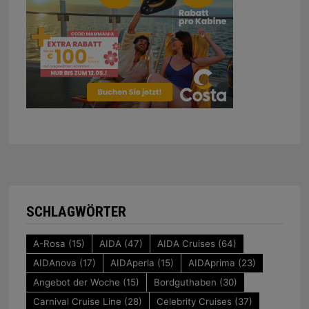
SCHLAGWÖRTER
A-Rosa
(15)
AIDA
(47)
AIDA Cruises
(64)
AIDAnova
(17)
AIDAperla
(15)
AIDAprima
(23)
Angebot der Woche
(15)
Bordguthaben
(30)
Carnival Cruise Line
(28)
Celebrity Cruises
(37)