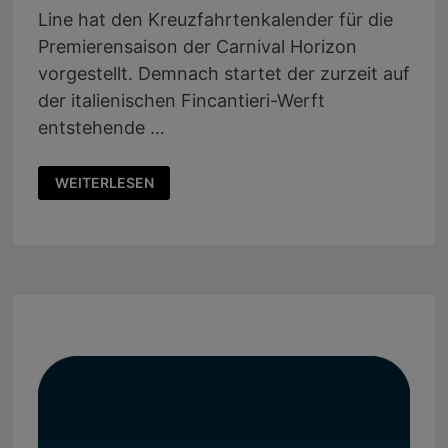
Line hat den Kreuzfahrtenkalender für die
Premierensaison der Carnival Horizon
vorgestellt. Demnach startet der zurzeit auf
der italienischen Fincantieri-Werft
entstehende …
CARNIVAL
WEITERLESEN
HORIZON
GIBT
IHR
DEBÜT
IM
MITTELMEER