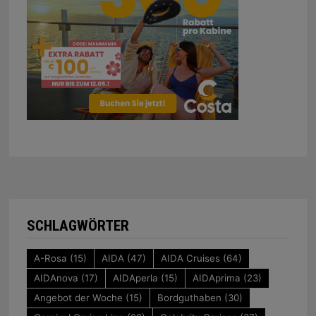
SCHLAGWÖRTER
A-Rosa
(15)
AIDA
(47)
AIDA Cruises
(64)
AIDAnova
(17)
AIDAperla
(15)
AIDAprima
(23)
Angebot der Woche
(15)
Bordguthaben
(30)