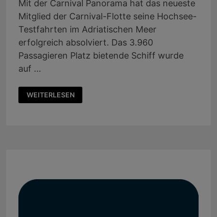
Mit der Carnival Panorama hat das neueste
Mitglied der Carnival-Flotte seine Hochsee-
Testfahrten im Adriatischen Meer
erfolgreich absolviert. Das 3.960
Passagieren Platz bietende Schiff wurde
auf …
NEUES
WEITERLESEN
CARNIVAL-
FLAGGSCHIFF
KREUZT
AB
DEZEMBER
ENTLANG
DER
MEXIKANISCHEN
RIVIERA