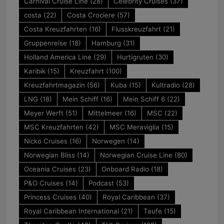
Carnival Cruise Line
(28)
Celebrity Cruises
(37)
costa
(22)
Costa Crociere
(57)
Costa Kreuzfahrten
(16)
Flusskreuzfahrt
(21)
Gruppenreise
(18)
Hamburg
(31)
Holland America Line
(29)
Hurtigruten
(30)
Karibik
(15)
Kreuzfahrt
(100)
Kreuzfahrtmagazin
(56)
Kuba
(15)
Kultradio
(28)
LNG
(18)
Mein Schiff
(16)
Mein Schiff 6
(22)
Meyer Werft
(51)
Mittelmeer
(16)
MSC
(22)
MSC Kreuzfahrten
(42)
MSC Meraviglia
(15)
Nicko Cruises
(16)
Norwegen
(14)
Norwegian Bliss
(14)
Norwegian Cruise Line
(80)
Oceania Cruises
(23)
Onboard Radio
(18)
P&O Cruises
(14)
Podcast
(53)
Princess Cruises
(40)
Royal Caribbean
(37)
Royal Caribbean International
(21)
Taufe
(15)