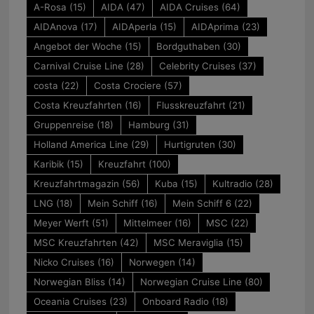
A-Rosa
(15)
AIDA
(47)
AIDA Cruises
(64)
AIDAnova
(17)
AIDAperla
(15)
AIDAprima
(23)
Angebot der Woche
(15)
Bordguthaben
(30)
Carnival Cruise Line
(28)
Celebrity Cruises
(37)
costa
(22)
Costa Crociere
(57)
Costa Kreuzfahrten
(16)
Flusskreuzfahrt
(21)
Gruppenreise
(18)
Hamburg
(31)
Holland America Line
(29)
Hurtigruten
(30)
Karibik
(15)
Kreuzfahrt
(100)
Kreuzfahrtmagazin
(56)
Kuba
(15)
Kultradio
(28)
LNG
(18)
Mein Schiff
(16)
Mein Schiff 6
(22)
Meyer Werft
(51)
Mittelmeer
(16)
MSC
(22)
MSC Kreuzfahrten
(42)
MSC Meraviglia
(15)
Nicko Cruises
(16)
Norwegen
(14)
Norwegian Bliss
(14)
Norwegian Cruise Line
(80)
Oceania Cruises
(23)
Onboard Radio
(18)