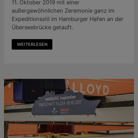
11. Oktober 2019 mit einer
außergewöhnlichen Zeremonie ganz im
Expeditionsstil im Hamburger Hafen an der
Überseebrücke getauft.
TAUFE
WEITERLESEN
DER
HANSEATIC
INSPIRATION
IN
HAMBURG