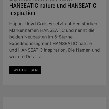
HANSEATIC nature und HANSEATIC
inspiration
Hapag-Lloyd Cruises setzt auf den starken
Markennamen HANSEATIC und nennt die
beiden Neubauten im 5-Sterne-
Expeditionssegment HANSEATIC nature
und HANSEATIC inspiration. Die Namen und
weitere Details …
HAPAG-
WEITERLESEN
LLOYD
CRUISES:
DIE
NEUEN
EXPEDITIONSSCHIFFE
HEISSEN H
ANSEATIC N
ATURE U
ND H
ANSEATIC I
NSPIRATION