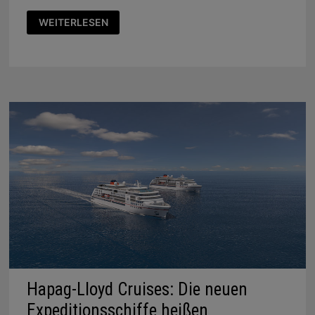
HANSEATIC
WEITERLESEN
NATURE
UND
HANSEATIC
INSPIRATION:
DIE
ERSTEN
ROUTEN
Hapag-Lloyd Cruises: Die neuen
Expeditionsschiffe heißen