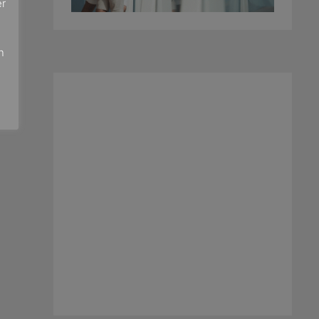
er
e
n