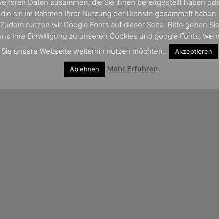
eiteren Daten zusammen, die Sie ihnen bereitgestellt haben od
die sie im Rahmen Ihrer Nutzung der Dienste gesammelt haben.
Zudem nutzen wir Google Fonts auf dieser Seite. Bitte geben Si
uns Ihre Einwilligung zu unseren Cookies und google Fonts, wen
Sie unsere Webseite weiterhin nutzen möchten..
Akzeptieren
Mehr Erfahren
Ablehnen